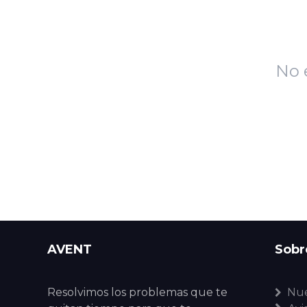
No 
AVENT
Sobr
Resolvimos los problemas que te
Nue