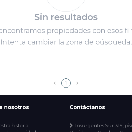
Sin resultados
encontramos propiedades con esos filt
Intenta cambiar la zona de búsqueda.
1
e nosotros
Contáctanos
stra historia
Insurgentes Sur 319, piso