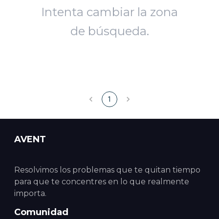
Intenta cambiar la zona
de búsqueda.
1
AVENT
Resolvimos los problemas que te quitan tiempo
para que te concentres en lo que realmente
importa.
Comunidad