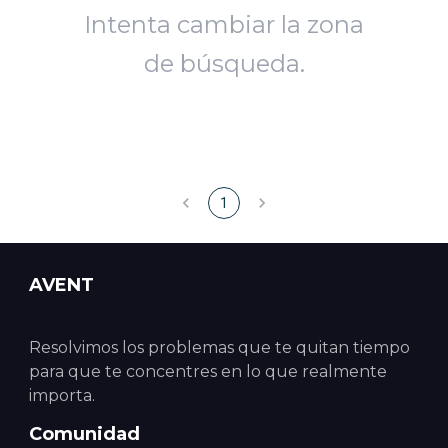
Intenta cambiar la zona
de búsqueda.
1
AVENT
Resolvimos los problemas que te quitan tiempo
para que te concentres en lo que realmente
importa.
Comunidad