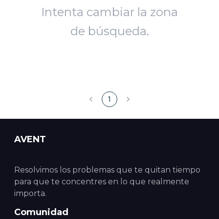
Intenta cambiar la zona
de búsqueda.
1
AVENT
Resolvimos los problemas que te quitan tiempo
para que te concentres en lo que realmente
importa.
Comunidad