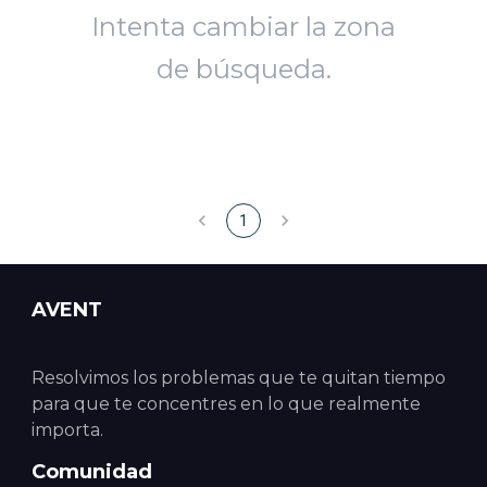
Intenta cambiar la zona
de búsqueda.
1
AVENT
Resolvimos los problemas que te quitan tiempo
para que te concentres en lo que realmente
importa.
Comunidad