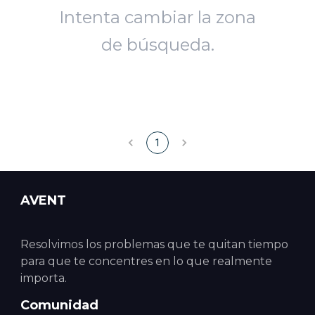
Intenta cambiar la zona
de búsqueda.
1
AVENT
Resolvimos los problemas que te quitan tiempo
para que te concentres en lo que realmente
importa.
Comunidad