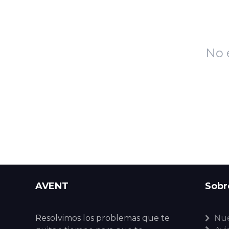
No 
AVENT
Sobr
Resolvimos los problemas que te
Nue