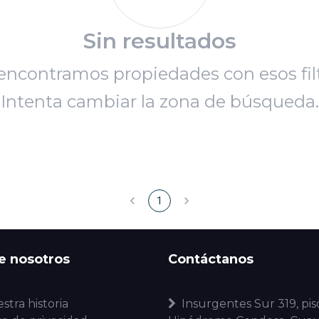
Sin resultados
encontramos propiedades con esos filt
Intenta cambiar la zona de búsqueda.
1
e nosotros
Contáctanos
stra historia
Insurgentes Sur 319, piso