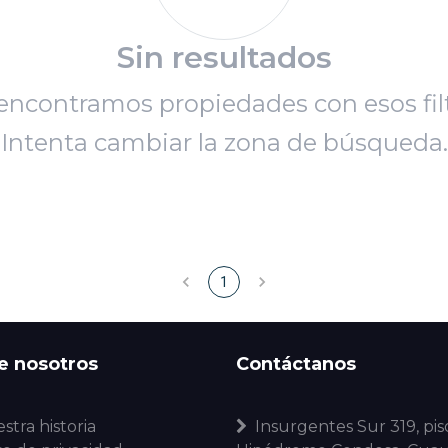
Sin resultados
encontramos propiedades con esos filt
Intenta cambiar la zona de búsqueda.
1
e nosotros
Contáctanos
stra historia
Insurgentes Sur 319, piso