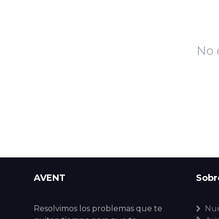
No 
AVENT
Sobr
Resolvimos los problemas que te
Nue