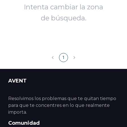
Intenta cambiar la zona
de búsqueda.
1
AVENT
Resolvimos los problemas que te quitan tiempo
para que te concentres en lo que realmente
importa.
Comunidad