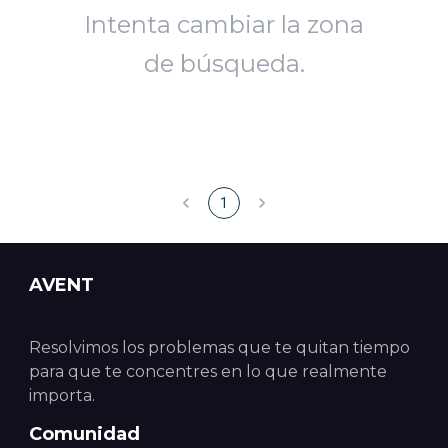
Intenta cambiar la zona
de búsqueda.
1
AVENT
Resolvimos los problemas que te quitan tiempo
para que te concentres en lo que realmente
importa.
Comunidad