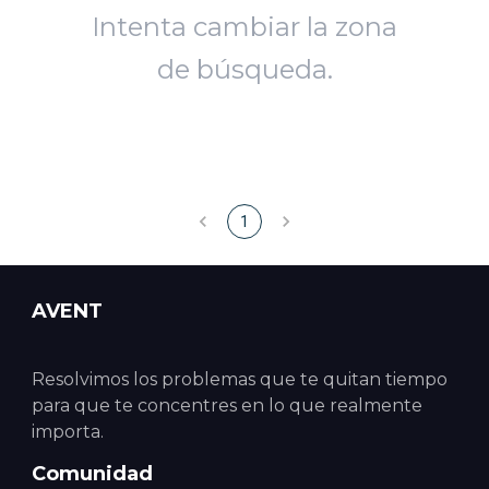
Intenta cambiar la zona
de búsqueda.
1
AVENT
Resolvimos los problemas que te quitan tiempo
para que te concentres en lo que realmente
importa.
Comunidad