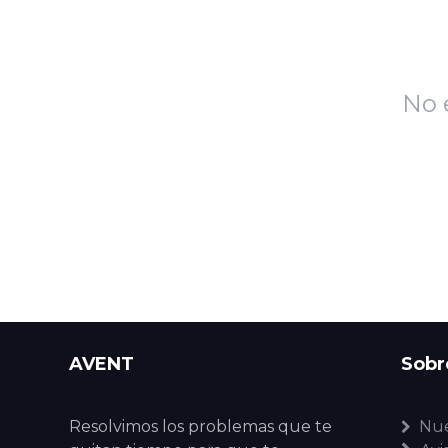
No 
AVENT
Sobr
Resolvimos los problemas que te
Nue