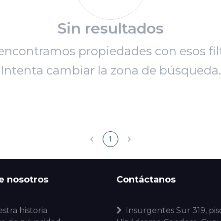
Sin resultados
encontramos propiedades con esos filt
Intenta cambiar la zona de búsqueda.
1
e nosotros
Contáctanos
stra historia
Insurgentes Sur 319, piso