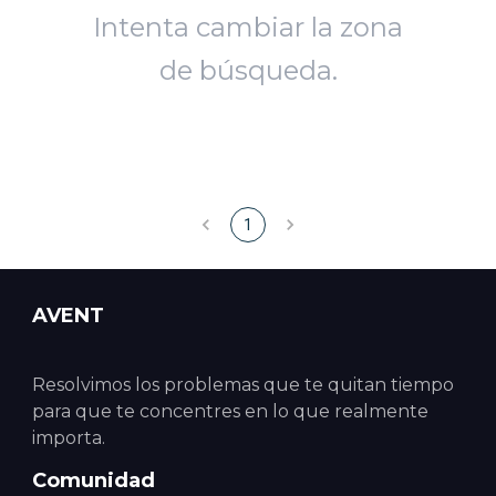
Intenta cambiar la zona
de búsqueda.
1
AVENT
Resolvimos los problemas que te quitan tiempo
para que te concentres en lo que realmente
importa.
Comunidad