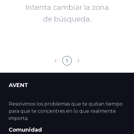
Intenta cambiar la zona
de búsqueda.
1
AVENT
Resolvimos los problemas que te quitan tiempo
para que te concentres en lo que realmente
importa.
Comunidad