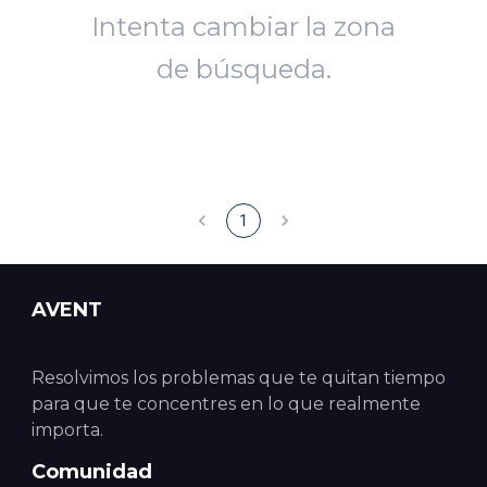
Intenta cambiar la zona
de búsqueda.
1
AVENT
Resolvimos los problemas que te quitan tiempo
para que te concentres en lo que realmente
importa.
Comunidad