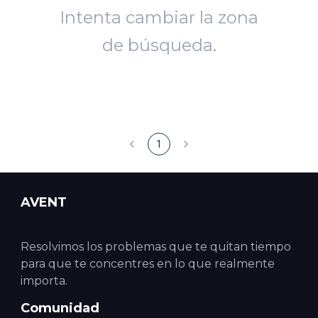
Intenta cambiar la zona
de búsqueda.
1
AVENT
Resolvimos los problemas que te quitan tiempo
para que te concentres en lo que realmente
importa.
Comunidad