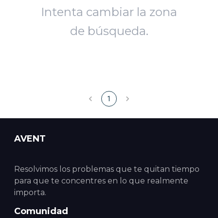
Intenta cambiar la zona
de búsqueda.
1
AVENT
Resolvimos los problemas que te quitan tiempo
para que te concentres en lo que realmente
importa.
Comunidad