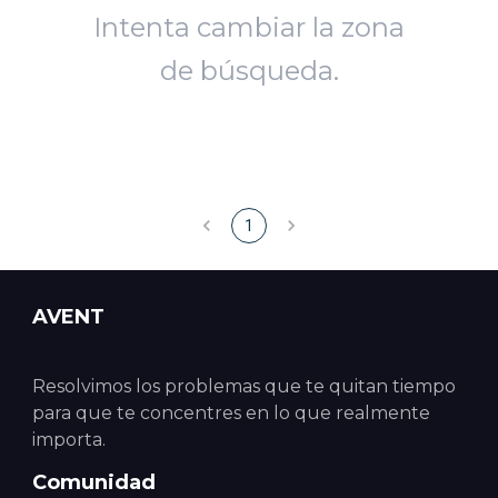
Intenta cambiar la zona
de búsqueda.
1
AVENT
Resolvimos los problemas que te quitan tiempo
para que te concentres en lo que realmente
importa.
Comunidad