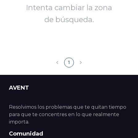
Intenta cambiar la zona
de búsqueda.
1
AVENT
Resolvimos los problemas que te quitan tiempo
para que te concentres en lo que realmente
importa.
Comunidad