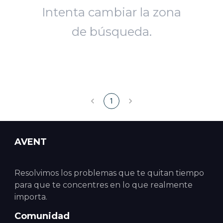
Intenta cambiar la zona
de búsqueda.
1
AVENT
Resolvimos los problemas que te quitan tiempo
para que te concentres en lo que realmente
importa.
Comunidad