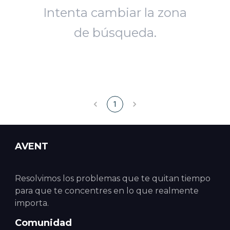
Intenta cambiar la zona
de búsqueda.
1
AVENT
Resolvimos los problemas que te quitan tiempo
para que te concentres en lo que realmente
importa.
Comunidad