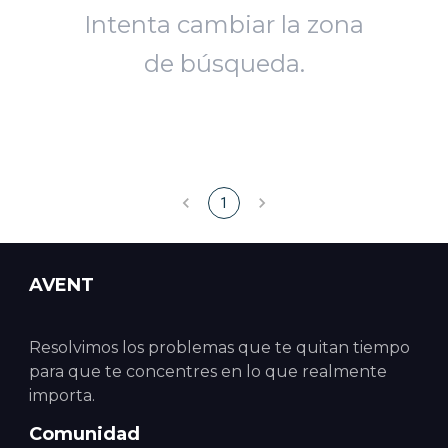
Intenta cambiar la zona
de búsqueda.
1
AVENT
Resolvimos los problemas que te quitan tiempo
para que te concentres en lo que realmente
importa.
Comunidad