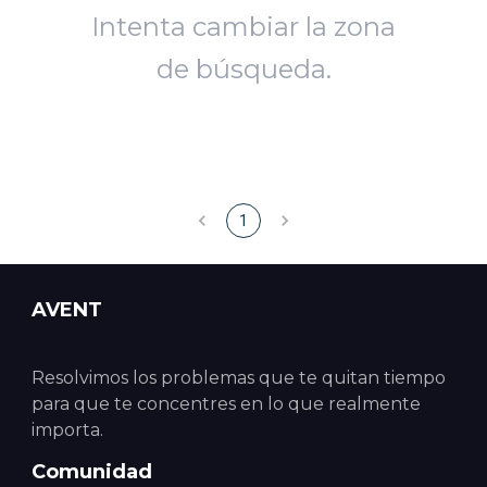
Intenta cambiar la zona
de búsqueda.
1
AVENT
Resolvimos los problemas que te quitan tiempo
para que te concentres en lo que realmente
importa.
Comunidad