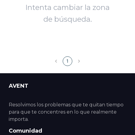
Intenta cambiar la zona
de búsqueda.
1
AVENT
Resolvimos los problemas que te quitan tiempo
para que te concentres en lo que realmente
importa.
Comunidad