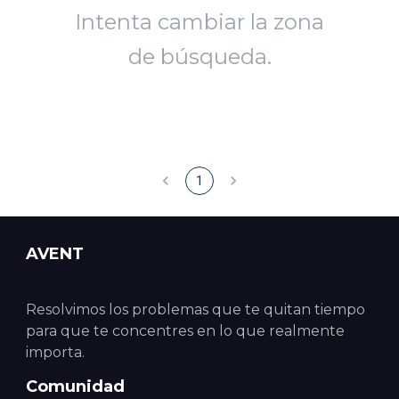
Intenta cambiar la zona
de búsqueda.
1
AVENT
Resolvimos los problemas que te quitan tiempo
para que te concentres en lo que realmente
importa.
Comunidad