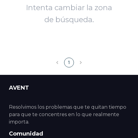
Intenta cambiar la zona
de búsqueda.
1
AVENT
Resolvimos los problemas que te quitan tiempo
para que te concentres en lo que realmente
importa.
Comunidad