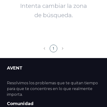
Intenta cambiar la zona
de búsqueda.
1
AVENT
Resolvimos los problemas que te quitan tiempo
para que te concentres en lo que realmente
importa.
Comunidad