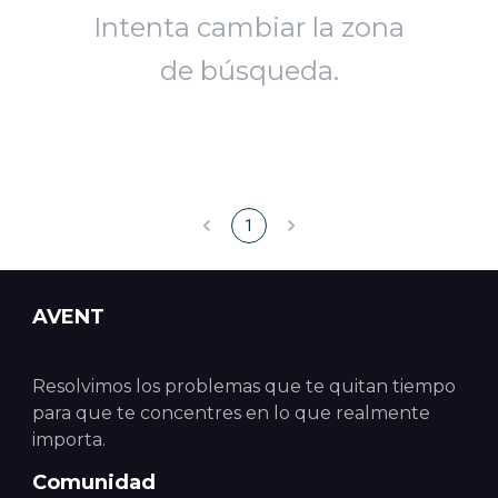
Intenta cambiar la zona
de búsqueda.
1
AVENT
Resolvimos los problemas que te quitan tiempo
para que te concentres en lo que realmente
importa.
Comunidad