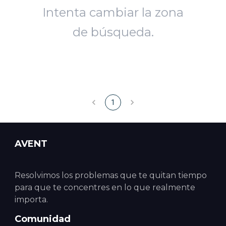
Intenta cambiar la zona
de búsqueda.
1
AVENT
Resolvimos los problemas que te quitan tiempo
para que te concentres en lo que realmente
importa.
Comunidad