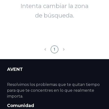
Intenta cambiar la zona
de búsqueda.
1
AVENT
Resolvimos los problemas que te quitan tiempo
para que te concentres en lo que realmente
importa.
Comunidad