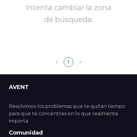
Intenta cambiar la zona
de búsqueda.
1
AVENT
Resolvimos los problemas que te quitan tiempo
para que te concentres en lo que realmente
importa.
Comunidad