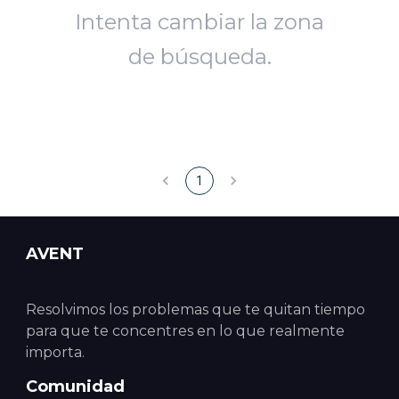
Intenta cambiar la zona
de búsqueda.
1
AVENT
Resolvimos los problemas que te quitan tiempo
para que te concentres en lo que realmente
importa.
Comunidad