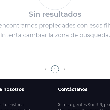
Sin resultados
encontramos propiedades con esos filt
Intenta cambiar la zona de búsqueda.
1
e nosotros
Contáctanos
stra historia
Insurgentes Sur 319, piso