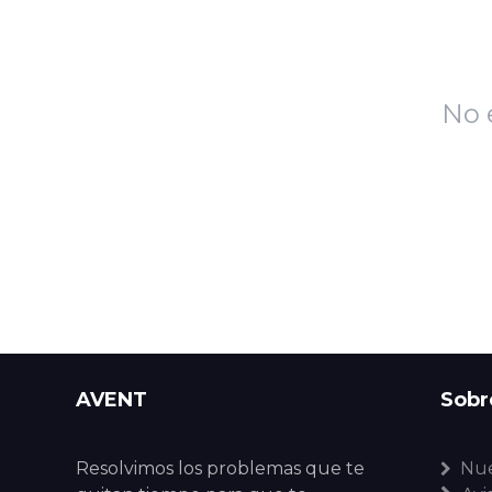
No 
AVENT
Sobr
Resolvimos los problemas que te
Nue