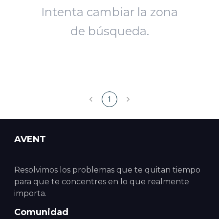
Intenta cambiar la zona
de búsqueda.
1
AVENT
Resolvimos los problemas que te quitan tiempo
para que te concentres en lo que realmente
importa.
Comunidad