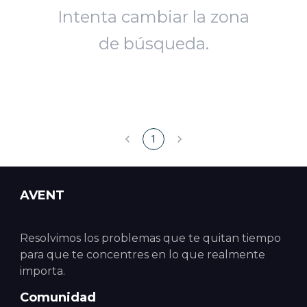
Intenta cambiar la zona
de búsqueda.
1
AVENT
Resolvimos los problemas que te quitan tiempo
para que te concentres en lo que realmente
importa.
Comunidad