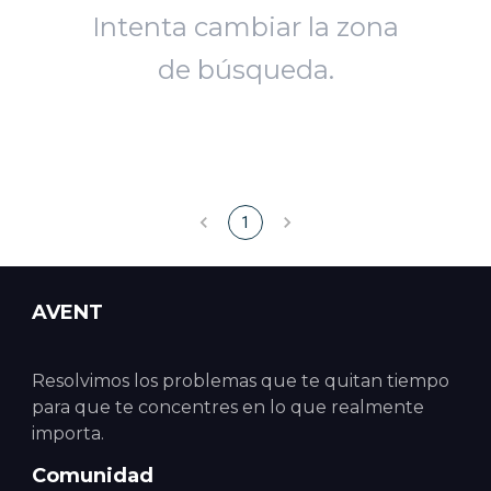
Intenta cambiar la zona
de búsqueda.
1
AVENT
Resolvimos los problemas que te quitan tiempo
para que te concentres en lo que realmente
importa.
Comunidad