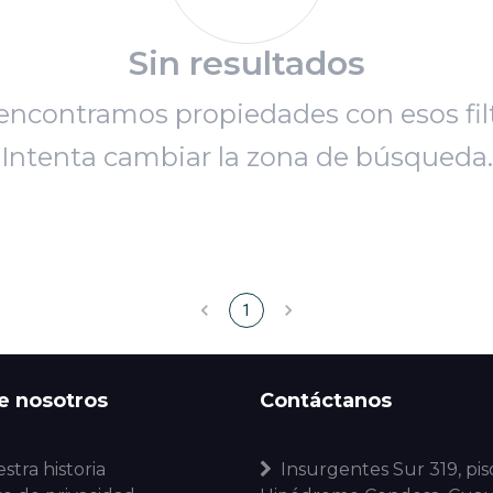
Sin resultados
encontramos propiedades con esos filt
Intenta cambiar la zona de búsqueda.
1
e nosotros
Contáctanos
stra historia
Insurgentes Sur 319, piso