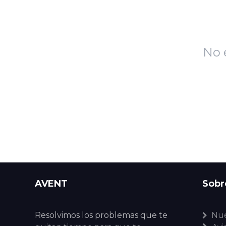
No 
AVENT
Sobr
Resolvimos los problemas que te
Nue