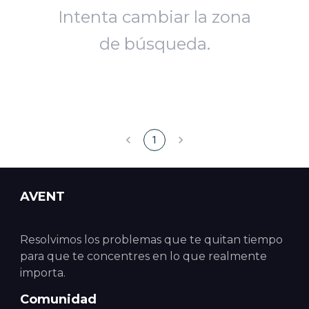
Intenta cambiar la zona
de búsqueda.
1
AVENT
Resolvimos los problemas que te quitan tiempo
para que te concentres en lo que realmente
importa.
Comunidad