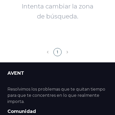
Intenta cambiar la zona
de búsqueda.
1
AVENT
Resolvimos los problemas que te quitan tiempo
para que te concentres en lo que realmente
importa.
Comunidad