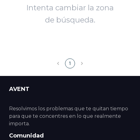
Intenta cambiar la zona
de búsqueda.
1
AVENT
Resolvimos los problemas que te quitan tiempo
para que te concentres en lo que realmente
importa.
Comunidad