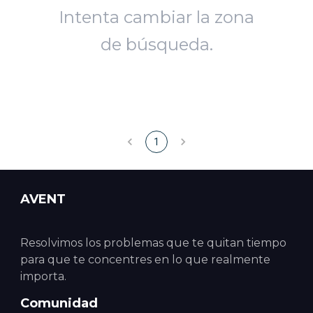
Intenta cambiar la zona
de búsqueda.
1
AVENT
Resolvimos los problemas que te quitan tiempo
para que te concentres en lo que realmente
importa.
Comunidad