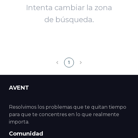
Intenta cambiar la zona
de búsqueda.
1
AVENT
Resolvimos los problemas que te quitan tiempo
para que te concentres en lo que realmente
importa.
Comunidad