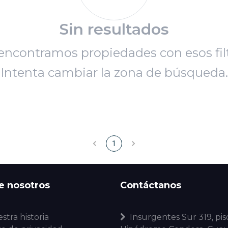
Sin resultados
encontramos propiedades con esos filt
Intenta cambiar la zona de búsqueda.
1
e nosotros
Contáctanos
stra historia
Insurgentes Sur 319, piso