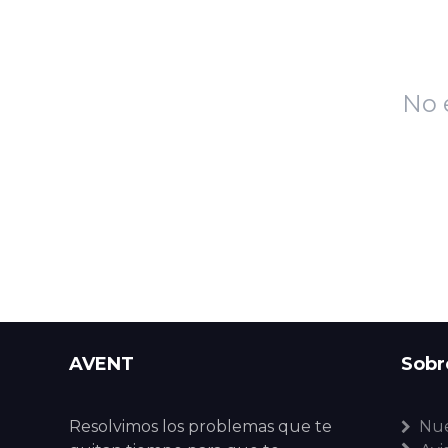
No 
AVENT
Sobr
Resolvimos los problemas que te
Nue