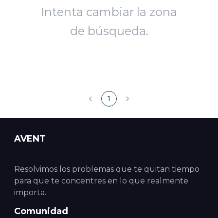
Intenta cambiar la zona
de búsqueda.
1
AVENT
Resolvimos los problemas que te quitan tiempo
para que te concentres en lo que realmente
importa.
Comunidad