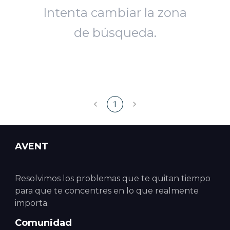
Intenta cambiar la zona
de búsqueda.
1
AVENT
Resolvimos los problemas que te quitan tiempo
para que te concentres en lo que realmente
importa.
Comunidad