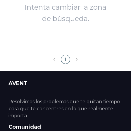
Intenta cambiar la zona
de búsqueda.
1
AVENT
Resolvimos los problemas que te quitan tiempo
para que te concentres en lo que realmente
importa.
Comunidad