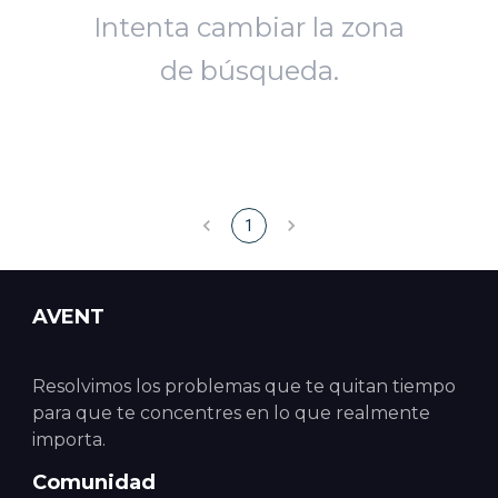
Intenta cambiar la zona
de búsqueda.
1
AVENT
Resolvimos los problemas que te quitan tiempo
para que te concentres en lo que realmente
importa.
Comunidad