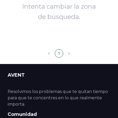
Intenta cambiar la zona
de búsqueda.
1
AVENT
Resolvimos los problemas que te quitan tiempo
para que te concentres en lo que realmente
importa.
Comunidad