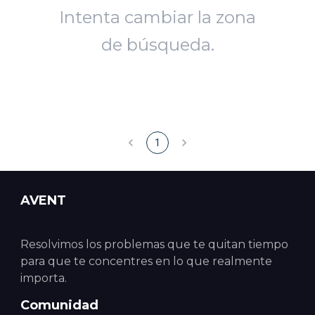
Intenta cambiar la zona
de búsqueda.
1
AVENT
Resolvimos los problemas que te quitan tiempo
para que te concentres en lo que realmente
importa.
Comunidad