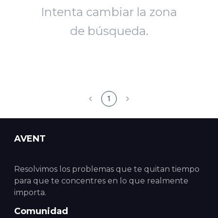
Intenta cambiar la zona
de búsqueda.
1
AVENT
Resolvimos los problemas que te quitan tiempo
para que te concentres en lo que realmente
importa.
Comunidad